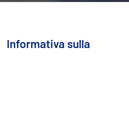
Informativa sulla
Privacy
La presente Informativa sulla Privacy descrive le
Nostre politiche e procedure relative alla raccolta,
all’uso e alla divulgazione delle Tue informazioni
quando utilizzi il Servizio e Ti informa sui Tuoi
diritti in materia di privacy e su come la legge Ti
protegge.