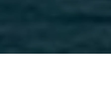
Aswan – Wo Der Nil In